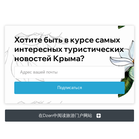
Хотите быть в курсе самых
интересных туристических
новостей Крыма?
Подписаться
在Dzen中阅读旅游门户网站